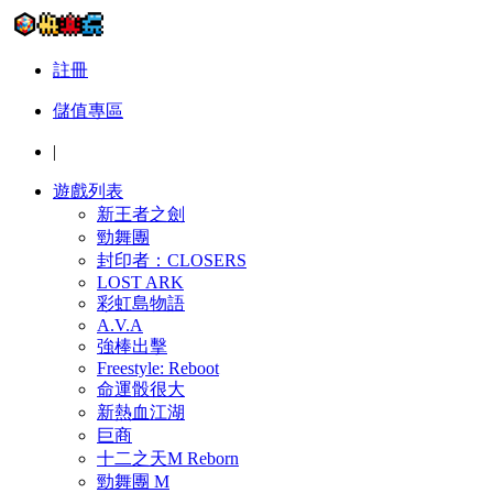
註冊
儲值專區
|
遊戲列表
新王者之劍
勁舞團
封印者：CLOSERS
LOST ARK
彩虹島物語
A.V.A
強棒出擊
Freestyle: Reboot
命運骰很大
新熱血江湖
巨商
十二之天M Reborn
勁舞團 M