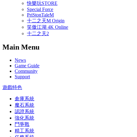
快樂玩STORE
Special Force
PriStonTaleM
十二之天M Origin
笑傲江湖 4K Online
十二之天2
Main Menu
News
Game Guide
Community
Support
遊戲特色
倉庫系統
魔石系統
認證系統
強化系統
鬥爭戰
精工系統