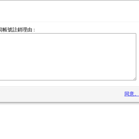
ogin
找回
il 未認識
帳號
ail驗證才能啟動遊戲
寫帳號註銷理由 :
:
密碼
:
回帳號
請輸入您的資料
同意
送
請稍後...
回密碼
請輸入您的資料
啟動，請參考以下步驟：
能的解決方法
step3.
同意
答? 聯絡客服
取