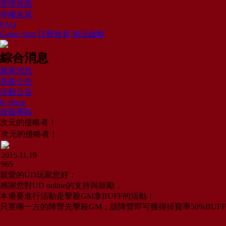
管理規章
停權名單
FAQ
Game Start
註冊會員
無法啟動
綜合消息
最新消息
系統公告
活動公告
K-Shop
改版專區
次元的侵略者！
次元的侵略者！
2015.11.19
965
親愛的UD玩家您好：
感謝您對UD online的支持與鼓勵，
本週要進行活動是擊殺GM拿BUFF的活動！
只要哪一方的陣營先擊殺GM，該陣營即可獲得掉寶率50%BUFF(效果時