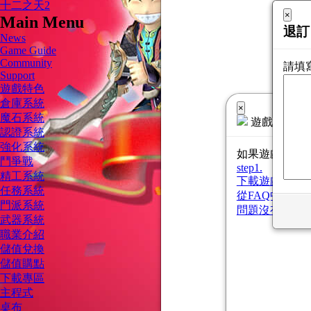
十二之天2
×
×
×
×
Main Menu
ud L
帳密
Ema
退訂
News
Game Guide
Community
找回
需Em
請填
帳號 
Support
找回
密碼 
遊戲特色
找
倉庫系統
×
信箱
魔石系統
遊戲啟動中...
@
認證系統
找
強化系統
如果遊戲沒有
鬥爭戰
帳號
step1.
精工系統
下載遊戲
step2.
任務系統
信箱
從FAQ中找可
門派系統
@
問題沒有獲得解
武器系統
職業介紹
儲值兌換
儲值購點
下載專區
主程式
桌布