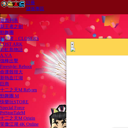
註冊
儲值專區
|
遊戲列表
新王者之劍
勁舞團
封印者：CLOSERS
LOST ARK
×
彩虹島物語
A.V.A
強棒出擊
Freestyle: Reboot
命運骰很大
新熱血江湖
巨商
十二之天M Reborn
勁舞團 M
快樂玩STORE
Special Force
PriStonTaleM
十二之天M Origin
笑傲江湖 4K Online