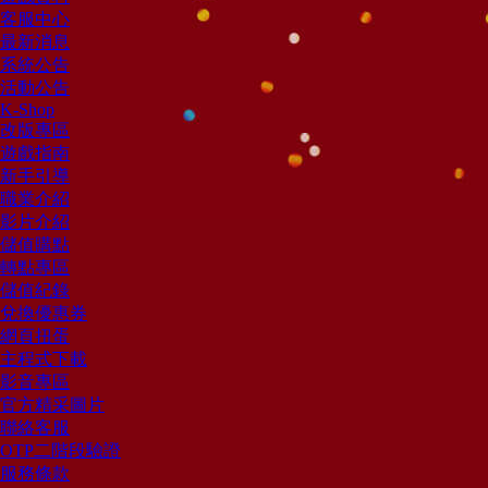
客服中心
最新消息
系統公告
活動公告
K-Shop
改版專區
遊戲指南
新手引導
職業介紹
影片介紹
儲值購點
轉點專區
儲值紀錄
兌換優惠券
網頁扭蛋
主程式下載
影音專區
官方精采圖片
聯絡客服
OTP二階段驗證
服務條款