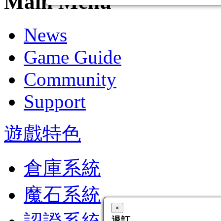
Main Menu
News
Game Guide
Community
Support
遊戲特色
倉庫系統
魔石系統
×
×
×
×
ud Login
帳密找回
Email 未認識
退訂