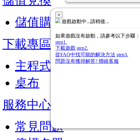
儲值兌換
×
儲值購點
遊戲啟動中...請稍後...
如果遊戲沒有啟動，請參考以下步驟
下載專區
step1.
下載遊戲
step2.
從FAQ中找可能的解決方法
step3.
問題沒有獲得解答? 聯絡客服
主程式
桌布
服務中心
常見問題