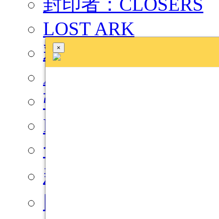
封印者：CLOSERS
LOST ARK
彩虹島物語
×
A.V.A
強棒出擊
Freestyle: Reboot
命運骰很大
新熱血江湖
巨商