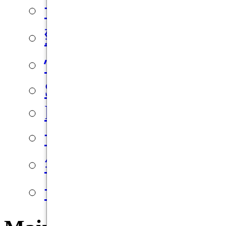
十二之天M Reborn
勁舞團 M
快樂玩STORE
Special Force
PriStonTaleM
十二之天M Origin
笑傲江湖 4K Online
十二之天2