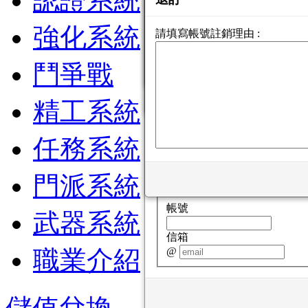
認證系統
強化系統
需Email驗證才能啟動遊戲
請填寫帳號註銷理由 :
帳號 :
找回帳號
密碼 :
找回密碼
鬥爭戰
找回帳號
請輸入您的資料
精工系統
信箱
@
任務系統
找回密碼
請輸入您的資料
門派系統
帳號
武器系統
信箱
@
職業介紹