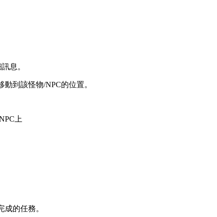
細訊息。
動到該怪物/NPC的位置。
NPC上
完成的任務。